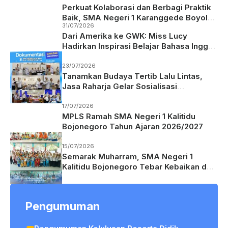
Perkuat Kolaborasi dan Berbagi Praktik
Baik, SMA Negeri 1 Karanggede Boyolali
31/07/2026
Studi Tiru ke SMA Negeri 1 Kalitidu
Dari Amerika ke GWK: Miss Lucy
Bojonegoro
Hadirkan Inspirasi Belajar Bahasa Inggris
bagi Siswa SMA Negeri 1 Kalitidu
23/07/2026
Tanamkan Budaya Tertib Lalu Lintas,
Jasa Raharja Gelar Sosialisasi
Keselamatan Berkendara di SMAN 1
Kalitidu Bojonegoro
17/07/2026
MPLS Ramah SMA Negeri 1 Kalitidu
Bojonegoro Tahun Ajaran 2026/2027
15/07/2026
Semarak Muharram, SMA Negeri 1
Kalitidu Bojonegoro Tebar Kebaikan dan
Berbagi Berkah
Pengumuman