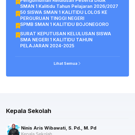
Pengumuman Kelulusan Peserta Didik
SMAN 1 Kalitidu Tahun Pelajaran 2026/2027
50 SISWA SMAN 1 KALITIDU LOLOS KE
PERGURUAN TINGGI NEGERI
SPMB SMAN 1 KALITIDU BOJONEGORO
SURAT KEPUTUSAN KELULUSAN SISWA
SMA NEGERI 1 KALITIDU TAHUN
PELAJARAN 2024-2025
Lihat Semua
Kepala Sekolah
Ninis Aris Wibawati, S. Pd., M. Pd
Kepala Sekolah