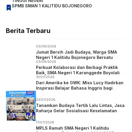
TINGGI NEGERI
SPMB SMAN 1 KALITIDU BOJONEGORO
Berita Terbaru
03/08/2026
Jumat Bersih Jadi Budaya, Warga SMA
Negeri 1 Kalitidu Bojonegoro Bersatu
03/08/2026
Wujudkan Sekolah Hijau dan Asri
Perkuat Kolaborasi dan Berbagi Praktik
Baik, SMA Negeri 1 Karanggede Boyolali
31/07/2026
Studi Tiru ke SMA Negeri 1 Kalitidu
Dari Amerika ke GWK: Miss Lucy Hadirkan
Bojonegoro
Inspirasi Belajar Bahasa Inggris bagi
Siswa SMA Negeri 1 Kalitidu
23/07/2026
Tanamkan Budaya Tertib Lalu Lintas, Jasa
Raharja Gelar Sosialisasi Keselamatan
Berkendara di SMAN 1 Kalitidu Bojonegoro
17/07/2026
MPLS Ramah SMA Negeri 1 Kalitidu