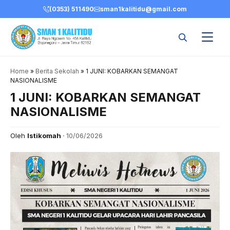
Skip
(0353) 511490
sman1kalitidu@gmail.com
to
content
Home
»
Berita Sekolah
»
1 JUNI: KOBARKAN SEMANGAT
NASIONALISME
1 JUNI: KOBARKAN SEMANGAT
NASIONALISME
Oleh
Istikomah
10/06/2026