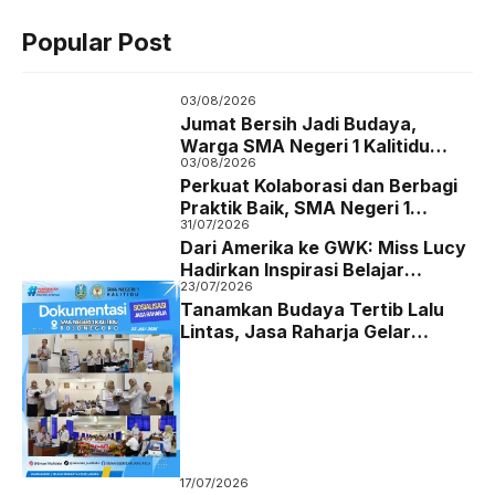
c
i
a
l
Popular Post
e
t
t
e
b
t
s
g
03/08/2026
o
e
A
r
Jumat Bersih Jadi Budaya,
Warga SMA Negeri 1 Kalitidu
o
r
p
a
03/08/2026
Bojonegoro Bersatu Wujudkan
Perkuat Kolaborasi dan Berbagi
k
p
m
Sekolah Hijau dan Asri
Praktik Baik, SMA Negeri 1
31/07/2026
Karanggede Boyolali Studi Tiru
Dari Amerika ke GWK: Miss Lucy
ke SMA Negeri 1 Kalitidu
Hadirkan Inspirasi Belajar
Bojonegoro
23/07/2026
Bahasa Inggris bagi Siswa SMA
Tanamkan Budaya Tertib Lalu
Negeri 1 Kalitidu
Lintas, Jasa Raharja Gelar
Sosialisasi Keselamatan
Berkendara di SMAN 1 Kalitidu
Bojonegoro
17/07/2026