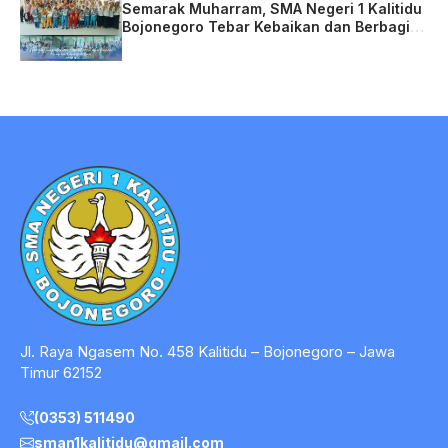
Semarak Muharram, SMA Negeri 1 Kalitidu
Bojonegoro Tebar Kebaikan dan Berbagi
Berkah
Jl. Raya Ngasem No. 458 Kalitidu – Bojonegoro – Jawa
Timur 62152
(0353) 511490
sman1kalitidu@gmail.com