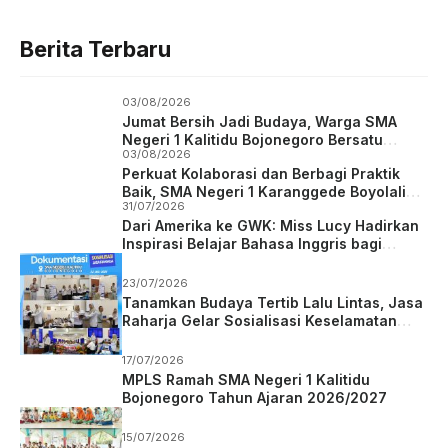
Berita Terbaru
03/08/2026
Jumat Bersih Jadi Budaya, Warga SMA
Negeri 1 Kalitidu Bojonegoro Bersatu
03/08/2026
Wujudkan Sekolah Hijau dan Asri
Perkuat Kolaborasi dan Berbagi Praktik
Baik, SMA Negeri 1 Karanggede Boyolali
31/07/2026
Studi Tiru ke SMA Negeri 1 Kalitidu
Dari Amerika ke GWK: Miss Lucy Hadirkan
Bojonegoro
Inspirasi Belajar Bahasa Inggris bagi
Siswa SMA Negeri 1 Kalitidu
23/07/2026
Tanamkan Budaya Tertib Lalu Lintas, Jasa
Raharja Gelar Sosialisasi Keselamatan
Berkendara di SMAN 1 Kalitidu Bojonegoro
17/07/2026
MPLS Ramah SMA Negeri 1 Kalitidu
Bojonegoro Tahun Ajaran 2026/2027
15/07/2026