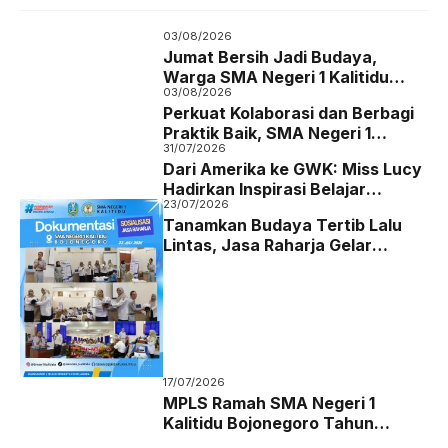
b
t
s
g
03/08/2026
o
e
A
r
Jumat Bersih Jadi Budaya,
Warga SMA Negeri 1 Kalitidu
o
r
p
a
03/08/2026
Bojonegoro Bersatu Wujudkan
Perkuat Kolaborasi dan Berbagi
k
p
m
Sekolah Hijau dan Asri
Praktik Baik, SMA Negeri 1
31/07/2026
Karanggede Boyolali Studi Tiru
Dari Amerika ke GWK: Miss Lucy
ke SMA Negeri 1 Kalitidu
Hadirkan Inspirasi Belajar
Bojonegoro
23/07/2026
Bahasa Inggris bagi Siswa SMA
Tanamkan Budaya Tertib Lalu
Negeri 1 Kalitidu
Lintas, Jasa Raharja Gelar
Sosialisasi Keselamatan
Berkendara di SMAN 1 Kalitidu
Bojonegoro
17/07/2026
MPLS Ramah SMA Negeri 1
Kalitidu Bojonegoro Tahun
Ajaran 2026/2027