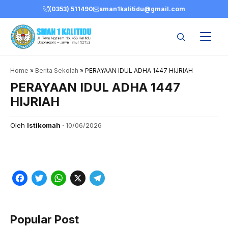
Skip
(0353) 511490
sman1kalitidu@gmail.com
to
content
Home
»
Berita Sekolah
»
PERAYAAN IDUL ADHA 1447 HIJRIAH
PERAYAAN IDUL ADHA 1447
HIJRIAH
Oleh
Istikomah
10/06/2026
F
T
W
X
T
a
w
h
e
c
i
a
l
Popular Post
e
t
t
e