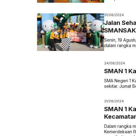
31/08/2024
Jalan Seha
SMANSAKA
Senin, 19 Agust
dalam rangka me
24/08/2024
SMAN 1 Ka
SMA Negeri 1 Ka
sekitar. Jumat 
21/08/2024
SMAN 1 Kal
Kecamatan 
Dalam rangka m
Kemerdekaan Re