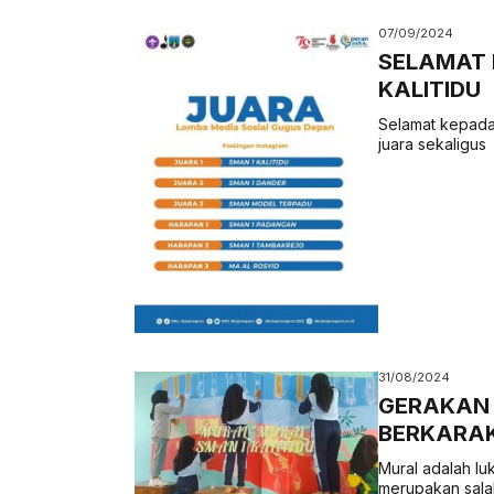
07/09/2024
SELAMAT K
KALITIDU
Selamat kepada 
juara sekaligus 
31/08/2024
GERAKAN 
BERKARAK
Mural adalah lu
merupakan salah 