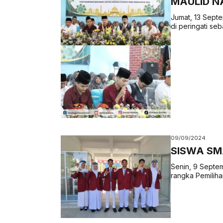
MAULID 
Jumat, 13 Septe
di peringati se
09/09/2024
SISWA SM
Senin, 9 Septem
rangka Pemiliha