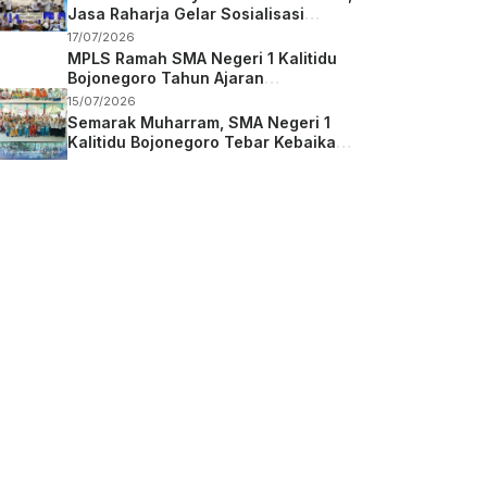
Jasa Raharja Gelar Sosialisasi
Keselamatan Berkendara di SMAN 1
17/07/2026
Kalitidu Bojonegoro
MPLS Ramah SMA Negeri 1 Kalitidu
Bojonegoro Tahun Ajaran
2026/2027
15/07/2026
Semarak Muharram, SMA Negeri 1
Kalitidu Bojonegoro Tebar Kebaikan
dan Berbagi Berkah