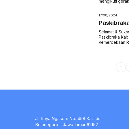
mengikuti gerak 
17/08/2024
Paskibraka
Selamat & Suks
Paskibraka Kab
Kemerdekaan Rep
Page
1
Jl. Raya Ngasem No. 458 Kalitidu –
Bojonegoro – Jawa Timur 62152