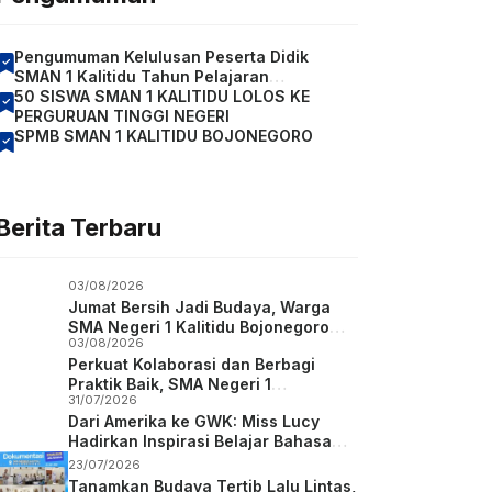
Pengumuman Kelulusan Peserta Didik
SMAN 1 Kalitidu Tahun Pelajaran
2026/2027
50 SISWA SMAN 1 KALITIDU LOLOS KE
PERGURUAN TINGGI NEGERI
SPMB SMAN 1 KALITIDU BOJONEGORO
Berita Terbaru
03/08/2026
Jumat Bersih Jadi Budaya, Warga
SMA Negeri 1 Kalitidu Bojonegoro
03/08/2026
Bersatu Wujudkan Sekolah Hijau dan
Perkuat Kolaborasi dan Berbagi
Asri
Praktik Baik, SMA Negeri 1
31/07/2026
Karanggede Boyolali Studi Tiru ke
Dari Amerika ke GWK: Miss Lucy
SMA Negeri 1 Kalitidu Bojonegoro
Hadirkan Inspirasi Belajar Bahasa
Inggris bagi Siswa SMA Negeri 1
23/07/2026
Kalitidu
Tanamkan Budaya Tertib Lalu Lintas,