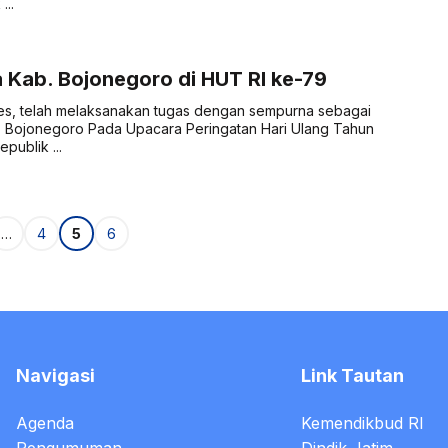
...
 Kab. Bojonegoro di HUT RI ke-79
es, telah melaksanakan tugas dengan sempurna sebagai
. Bojonegoro Pada Upacara Peringatan Hari Ulang Tahun
ublik ...
Page
Page
Page
…
4
5
6
Navigasi
Link Tautan
Agenda
Kemendikbud RI
Pengumuman
Dindik Jatim