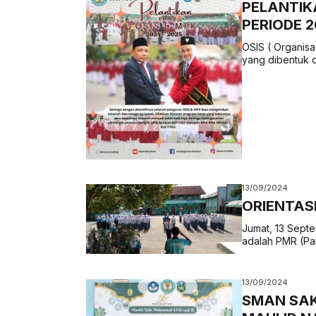
PELANTIKA
PERIODE 
OSIS ( Organisas
yang dibentuk d
13/09/2024
ORIENTAS
Jumat, 13 Septe
adalah PMR (Pal
13/09/2024
SMAN SA