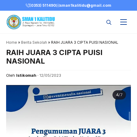
Skip
(0353) 511490
sman1kalitidu@gmail.com
to
content
Home
»
Berita Sekolah
»
RAIH JUARA 3 CIPTA PUISI NASIONAL
RAIH JUARA 3 CIPTA PUISI
NASIONAL
Oleh
Istikomah
12/05/2023