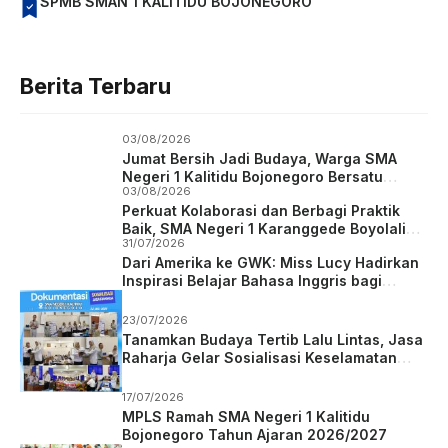
SPMB SMAN 1 KALITIDU BOJONEGORO
Berita Terbaru
03/08/2026
Jumat Bersih Jadi Budaya, Warga SMA
Negeri 1 Kalitidu Bojonegoro Bersatu
03/08/2026
Wujudkan Sekolah Hijau dan Asri
Perkuat Kolaborasi dan Berbagi Praktik
Baik, SMA Negeri 1 Karanggede Boyolali
31/07/2026
Studi Tiru ke SMA Negeri 1 Kalitidu
Dari Amerika ke GWK: Miss Lucy Hadirkan
Bojonegoro
Inspirasi Belajar Bahasa Inggris bagi
Siswa SMA Negeri 1 Kalitidu
23/07/2026
Tanamkan Budaya Tertib Lalu Lintas, Jasa
Raharja Gelar Sosialisasi Keselamatan
Berkendara di SMAN 1 Kalitidu Bojonegoro
17/07/2026
MPLS Ramah SMA Negeri 1 Kalitidu
Bojonegoro Tahun Ajaran 2026/2027