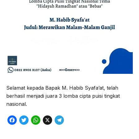
Selamat kepada Bapak M. Habib Syafa’at, telah
berhasil menjadi juara 3 lomba cipta puisi tingkat
nasional.
F
T
W
X
T
a
w
h
e