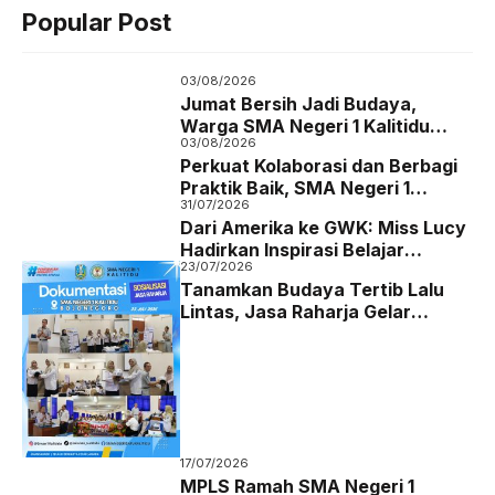
c
i
a
l
Popular Post
e
t
t
e
b
t
s
g
03/08/2026
o
e
A
r
Jumat Bersih Jadi Budaya,
Warga SMA Negeri 1 Kalitidu
o
r
p
a
03/08/2026
Bojonegoro Bersatu Wujudkan
Perkuat Kolaborasi dan Berbagi
k
p
m
Sekolah Hijau dan Asri
Praktik Baik, SMA Negeri 1
31/07/2026
Karanggede Boyolali Studi Tiru
Dari Amerika ke GWK: Miss Lucy
ke SMA Negeri 1 Kalitidu
Hadirkan Inspirasi Belajar
Bojonegoro
23/07/2026
Bahasa Inggris bagi Siswa SMA
Tanamkan Budaya Tertib Lalu
Negeri 1 Kalitidu
Lintas, Jasa Raharja Gelar
Sosialisasi Keselamatan
Berkendara di SMAN 1 Kalitidu
Bojonegoro
17/07/2026
MPLS Ramah SMA Negeri 1