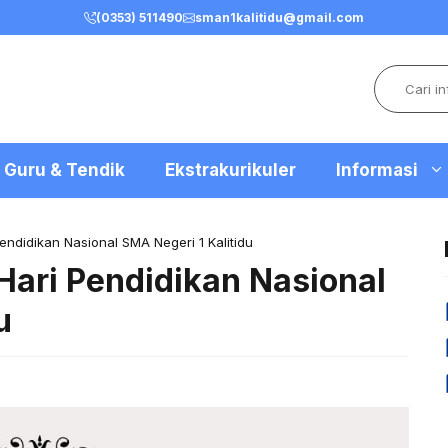
(0353) 511490
sman1kalitidu@gmail.com
Search
Guru & Tendik
Ekstrakurikuler
Informasi
endidikan Nasional SMA Negeri 1 Kalitidu
Hari Pendidikan Nasional
u