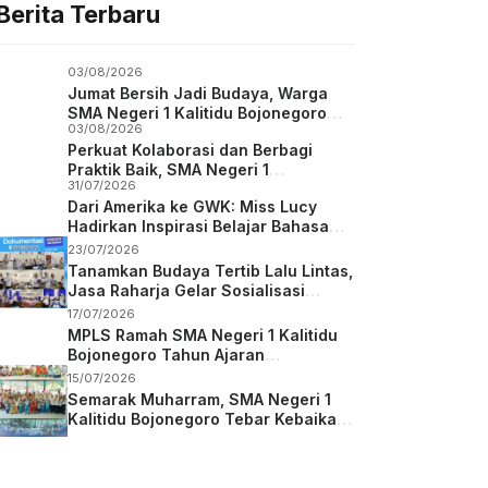
Berita Terbaru
03/08/2026
Jumat Bersih Jadi Budaya, Warga
SMA Negeri 1 Kalitidu Bojonegoro
03/08/2026
Bersatu Wujudkan Sekolah Hijau dan
Perkuat Kolaborasi dan Berbagi
Asri
Praktik Baik, SMA Negeri 1
31/07/2026
Karanggede Boyolali Studi Tiru ke
Dari Amerika ke GWK: Miss Lucy
SMA Negeri 1 Kalitidu Bojonegoro
Hadirkan Inspirasi Belajar Bahasa
Inggris bagi Siswa SMA Negeri 1
23/07/2026
Kalitidu
Tanamkan Budaya Tertib Lalu Lintas,
Jasa Raharja Gelar Sosialisasi
Keselamatan Berkendara di SMAN 1
17/07/2026
Kalitidu Bojonegoro
MPLS Ramah SMA Negeri 1 Kalitidu
Bojonegoro Tahun Ajaran
2026/2027
15/07/2026
Semarak Muharram, SMA Negeri 1
Kalitidu Bojonegoro Tebar Kebaikan
dan Berbagi Berkah