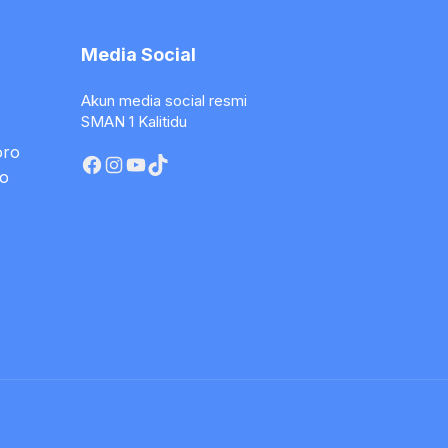
Media Social
Akun media social resmi
SMAN 1 Kalitidu
oro
Facebook
Instagram
YouTube
TikTok
o