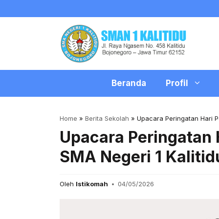
Skip
to
content
Beranda
Profil
Home
»
Berita Sekolah
»
Upacara Peringatan Hari P
Upacara Peringatan 
SMA Negeri 1 Kalitid
Oleh
Istikomah
04/05/2026