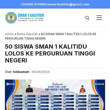
Skip
(0353) 511490
sman1kalitidu@gmail.com
to
content
Home
»
Berita Sekolah
»
50 SISWA SMAN 1 KALITIDU LOLOS KE
PERGURUAN TINGGI NEGERI
50 SISWA SMAN 1 KALITIDU
LOLOS KE PERGURUAN TINGGI
NEGERI
Oleh
Istikomah
09/06/2025