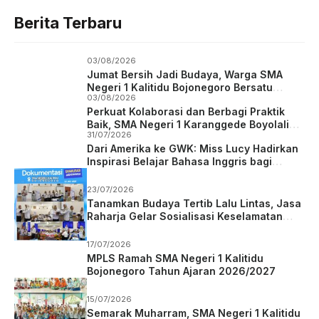
Berita Terbaru
03/08/2026
Jumat Bersih Jadi Budaya, Warga SMA
Negeri 1 Kalitidu Bojonegoro Bersatu
03/08/2026
Wujudkan Sekolah Hijau dan Asri
Perkuat Kolaborasi dan Berbagi Praktik
Baik, SMA Negeri 1 Karanggede Boyolali
31/07/2026
Studi Tiru ke SMA Negeri 1 Kalitidu
Dari Amerika ke GWK: Miss Lucy Hadirkan
Bojonegoro
Inspirasi Belajar Bahasa Inggris bagi
Siswa SMA Negeri 1 Kalitidu
23/07/2026
Tanamkan Budaya Tertib Lalu Lintas, Jasa
Raharja Gelar Sosialisasi Keselamatan
Berkendara di SMAN 1 Kalitidu Bojonegoro
17/07/2026
MPLS Ramah SMA Negeri 1 Kalitidu
Bojonegoro Tahun Ajaran 2026/2027
15/07/2026
Semarak Muharram, SMA Negeri 1 Kalitidu