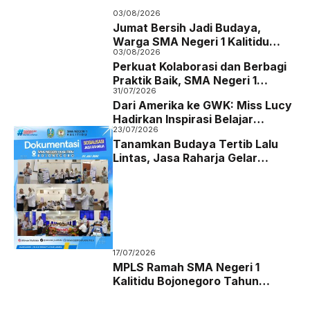
b
t
s
g
03/08/2026
o
e
A
r
Jumat Bersih Jadi Budaya,
Warga SMA Negeri 1 Kalitidu
o
r
p
a
03/08/2026
Bojonegoro Bersatu Wujudkan
Perkuat Kolaborasi dan Berbagi
k
p
m
Sekolah Hijau dan Asri
Praktik Baik, SMA Negeri 1
31/07/2026
Karanggede Boyolali Studi Tiru
Dari Amerika ke GWK: Miss Lucy
ke SMA Negeri 1 Kalitidu
Hadirkan Inspirasi Belajar
Bojonegoro
23/07/2026
Bahasa Inggris bagi Siswa SMA
Tanamkan Budaya Tertib Lalu
Negeri 1 Kalitidu
Lintas, Jasa Raharja Gelar
Sosialisasi Keselamatan
Berkendara di SMAN 1 Kalitidu
Bojonegoro
17/07/2026
MPLS Ramah SMA Negeri 1
Kalitidu Bojonegoro Tahun
Ajaran 2026/2027