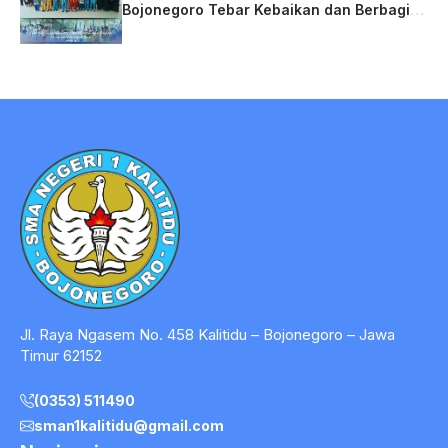
Bojonegoro Tebar Kebaikan dan Berbagi
Berkah
Jl. Raya Ngasem No. 458 Kalitidu – Bojonegoro – Jawa
Timur 62152
(0353) 511490
sman1kalitidu@gmail.com