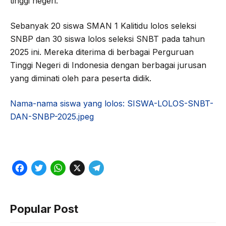
tinggi negeri.
Sebanyak 20 siswa SMAN 1 Kalitidu lolos seleksi
SNBP dan 30 siswa lolos seleksi SNBT pada tahun
2025 ini. Mereka diterima di berbagai Perguruan
Tinggi Negeri di Indonesia dengan berbagai jurusan
yang diminati oleh para peserta didik.
Nama-nama siswa yang lolos: SISWA-LOLOS-SNBT-
DAN-SNBP-2025.jpeg
F
T
W
X
T
a
w
h
e
c
i
a
l
Popular Post
e
t
t
e