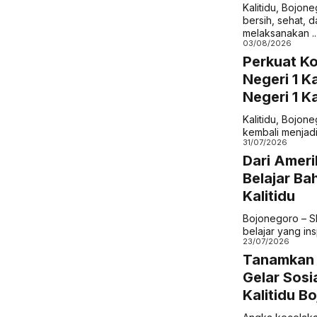
Kalitidu, Bojo
bersih, sehat, 
melaksanakan ..
03/08/2026
Perkuat Ko
Negeri 1 K
Negeri 1 K
Kalitidu, Bojon
kembali menjadi
31/07/2026
Dari Ameri
Belajar Ba
Kalitidu
Bojonegoro – S
belajar yang ins
23/07/2026
Tanamkan B
Gelar Sosi
Kalitidu B