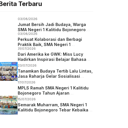
Berita Terbaru
03/08/2026
Jumat Bersih Jadi Budaya, Warga
SMA Negeri 1 Kalitidu Bojonegoro
03/08/2026
Bersatu Wujudkan Sekolah Hijau dan
Perkuat Kolaborasi dan Berbagi
Asri
Praktik Baik, SMA Negeri 1
31/07/2026
Karanggede Boyolali Studi Tiru ke
Dari Amerika ke GWK: Miss Lucy
SMA Negeri 1 Kalitidu Bojonegoro
Hadirkan Inspirasi Belajar Bahasa
Inggris bagi Siswa SMA Negeri 1
23/07/2026
Kalitidu
Tanamkan Budaya Tertib Lalu Lintas,
Jasa Raharja Gelar Sosialisasi
Keselamatan Berkendara di SMAN 1
17/07/2026
Kalitidu Bojonegoro
MPLS Ramah SMA Negeri 1 Kalitidu
Bojonegoro Tahun Ajaran
2026/2027
15/07/2026
Semarak Muharram, SMA Negeri 1
Kalitidu Bojonegoro Tebar Kebaikan
dan Berbagi Berkah