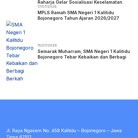
Raharja Gelar Sosialisasi Keselamatan
17/07/2026
Berkendara di SMAN 1 Kalitidu Bojonegoro
MPLS Ramah SMA Negeri 1 Kalitidu
Bojonegoro Tahun Ajaran 2026/2027
15/07/2026
Semarak Muharram, SMA Negeri 1 Kalitidu
Bojonegoro Tebar Kebaikan dan Berbagi
Berkah
Jl. Raya Ngasem No. 458 Kalitidu – Bojonegoro – Jawa
Timur 62152