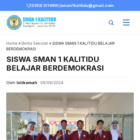
Skip
(0353) 511490
sman1kalitidu@gmail.com
to
content
Home
»
Berita Sekolah
»
SISWA SMAN 1 KALITIDU BELAJAR
BERDEMOKRASI
SISWA SMAN 1 KALITIDU
BELAJAR BERDEMOKRASI
Oleh
Istikomah
09/09/2024