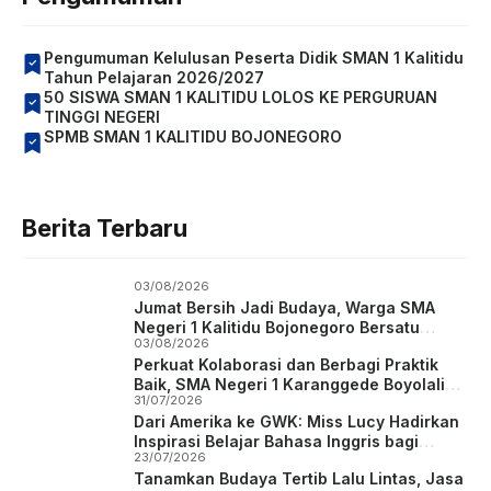
Pengumuman Kelulusan Peserta Didik SMAN 1 Kalitidu
Tahun Pelajaran 2026/2027
50 SISWA SMAN 1 KALITIDU LOLOS KE PERGURUAN
TINGGI NEGERI
SPMB SMAN 1 KALITIDU BOJONEGORO
Berita Terbaru
03/08/2026
Jumat Bersih Jadi Budaya, Warga SMA
Negeri 1 Kalitidu Bojonegoro Bersatu
03/08/2026
Wujudkan Sekolah Hijau dan Asri
Perkuat Kolaborasi dan Berbagi Praktik
Baik, SMA Negeri 1 Karanggede Boyolali
31/07/2026
Studi Tiru ke SMA Negeri 1 Kalitidu
Dari Amerika ke GWK: Miss Lucy Hadirkan
Bojonegoro
Inspirasi Belajar Bahasa Inggris bagi
23/07/2026
Siswa SMA Negeri 1 Kalitidu
Tanamkan Budaya Tertib Lalu Lintas, Jasa