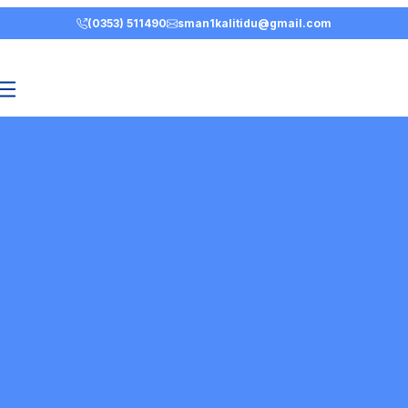
(0353) 511490
sman1kalitidu@gmail.com