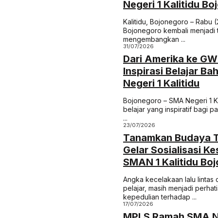
Negeri 1 Kalitidu B
Kalitidu, Bojonegoro – Rabu (
Bojonegoro kembali menjadi tu
mengembangkan ...
31/07/2026
Dari Amerika ke GW
Inspirasi Belajar B
Negeri 1 Kalitidu
Bojonegoro – SMA Negeri 1 K
belajar yang inspiratif bagi 
...
23/07/2026
Tanamkan Budaya Ter
Gelar Sosialisasi K
SMAN 1 Kalitidu Bo
Angka kecelakaan lalu lintas 
pelajar, masih menjadi perha
kepedulian terhadap ...
17/07/2026
MPLS Ramah SMA Neg