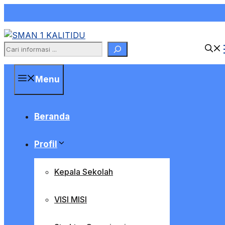
Skip
to
content
Search
Menu
Beranda
Profil
Kepala Sekolah
VISI MISI