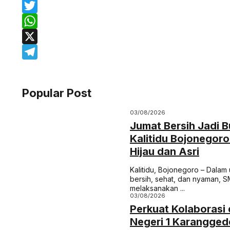
Facebook
Twitter
WhatsApp
X
Telegram
Popular Post
03/08/2026
Jumat Bersih Jadi 
Kalitidu Bojonegor
Hijau dan Asri
Kalitidu, Bojonegoro – Dala
bersih, sehat, dan nyaman, S
melaksanakan ...
03/08/2026
Perkuat Kolaborasi 
Negeri 1 Karanggede