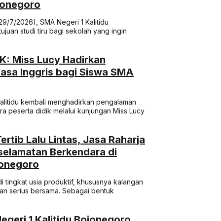
ojonegoro
29/7/2026), SMA Negeri 1 Kalitidu
juan studi tiru bagi sekolah yang ingin
K: Miss Lucy Hadirkan
ahasa Inggris bagi Siswa SMA
alitidu kembali menghadirkan pengalaman
para peserta didik melalui kunjungan Miss Lucy
tib Lalu Lintas, Jasa Raharja
eselamatan Berkendara di
jonegoro
di tingkat usia produktif, khususnya kalangan
tian serius bersama. Sebagai bentuk
eri 1 Kalitidu Bojonegoro